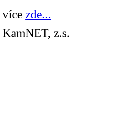
více
zde...
KamNET, z.s.