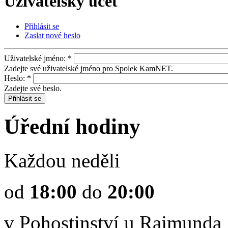
Uživatelský účet
Přihlásit se
Zaslat nové heslo
Uživatelské jméno:
*
Zadejte své uživatelské jméno pro Spolek KamNET.
Heslo:
*
Zadejte své heslo.
Úřední hodiny
Každou neděli
od
18:00
do
20:00
v Pohostinství u Rajmunda