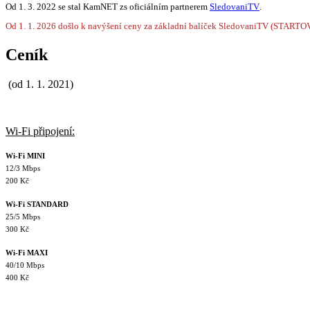
Od 1. 3. 2022 se stal KamNET zs oficiálním partnerem
SledovaniTV
.
Od 1. 1. 2026 došlo k navýšení ceny za základní balíček SledovaniTV (STARTO
Ceník
(od 1. 1. 2021)
Wi-Fi připojení:
Wi-Fi MINI
12/3 Mbps
200 Kč
Wi-Fi STANDARD
25/5 Mbps
300 Kč
Wi-Fi MAXI
40/10 Mbps
400 Kč