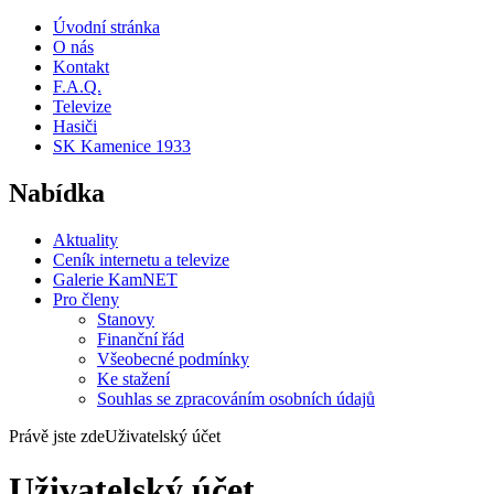
Úvodní stránka
O nás
Kontakt
F.A.Q.
Televize
Hasiči
SK Kamenice 1933
Nabídka
Aktuality
Ceník internetu a televize
Galerie KamNET
Pro členy
Stanovy
Finanční řád
Všeobecné podmínky
Ke stažení
Souhlas se zpracováním osobních údajů
Právě jste zde
Uživatelský účet
Uživatelský účet