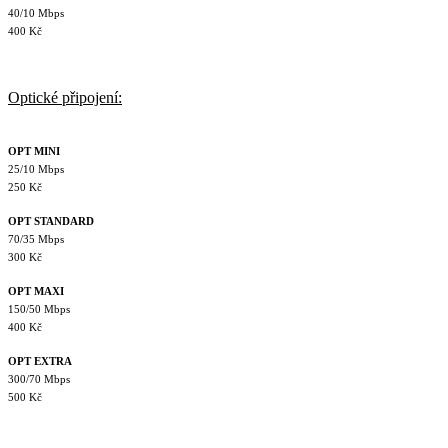
40/10 Mbps
400 Kč
Optické připojení:
OPT MINI
25/10 Mbps
250 Kč
OPT STANDARD
70/35 Mbps
300 Kč
OPT MAXI
150/50 Mbps
400 Kč
OPT EXTRA
300/70 Mbps
500 Kč