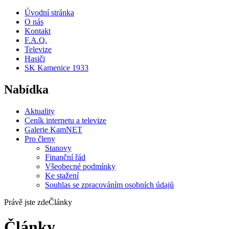
Úvodní stránka
O nás
Kontakt
F.A.Q.
Televize
Hasiči
SK Kamenice 1933
Nabídka
Aktuality
Ceník internetu a televize
Galerie KamNET
Pro členy
Stanovy
Finanční řád
Všeobecné podmínky
Ke stažení
Souhlas se zpracováním osobních údajů
Právě jste zde
Články
Články