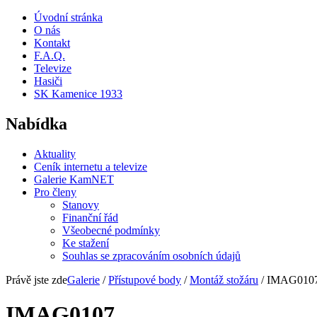
Úvodní stránka
O nás
Kontakt
F.A.Q.
Televize
Hasiči
SK Kamenice 1933
Nabídka
Aktuality
Ceník internetu a televize
Galerie KamNET
Pro členy
Stanovy
Finanční řád
Všeobecné podmínky
Ke stažení
Souhlas se zpracováním osobních údajů
Právě jste zde
Galerie
/
Přístupové body
/
Montáž stožáru
/ IMAG010
IMAG0107