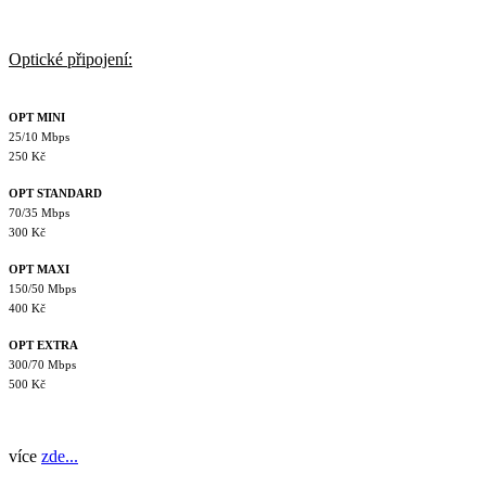
Optické připojení:
OPT MINI
25/10 Mbps
250 Kč
OPT STANDARD
70/35 Mbps
300 Kč
OPT MAXI
150/50 Mbps
400 Kč
OPT EXTRA
300/70 Mbps
500 Kč
více
zde...