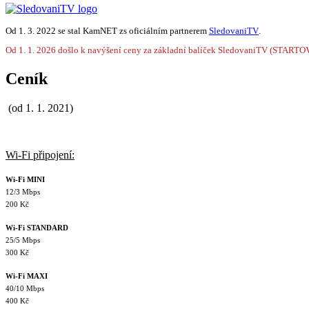
Od 1. 3. 2022 se stal KamNET zs oficiálním partnerem
SledovaniTV
.
Od 1. 1. 2026 došlo k navýšení ceny za základní balíček SledovaniTV (STARTO
Ceník
(od 1. 1. 2021)
Wi-Fi připojení:
Wi-Fi MINI
12/3 Mbps
200 Kč
Wi-Fi STANDARD
25/5 Mbps
300 Kč
Wi-Fi MAXI
40/10 Mbps
400 Kč